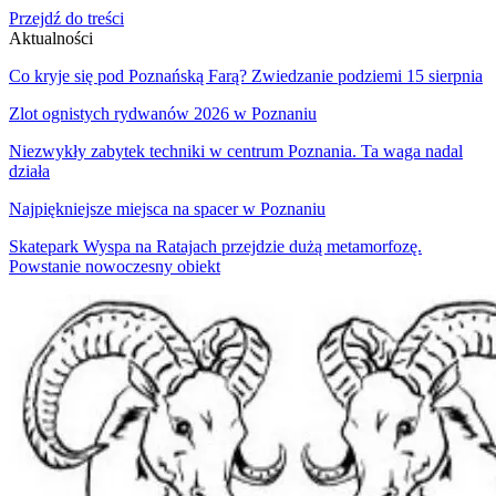
Przejdź do treści
Aktualności
Co kryje się pod Poznańską Farą? Zwiedzanie podziemi 15 sierpnia
Zlot ognistych rydwanów 2026 w Poznaniu
Niezwykły zabytek techniki w centrum Poznania. Ta waga nadal
działa
Najpiękniejsze miejsca na spacer w Poznaniu
Skatepark Wyspa na Ratajach przejdzie dużą metamorfozę.
Powstanie nowoczesny obiekt