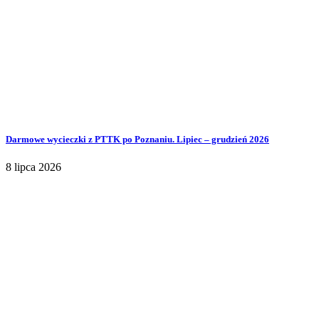
Darmowe wycieczki z PTTK po Poznaniu. Lipiec – grudzień 2026
8 lipca 2026