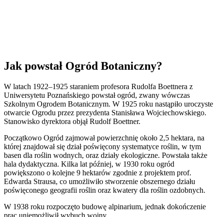
Jak powstał Ogród Botaniczny?
W latach 1922–1925 staraniem profesora Rudolfa Boettnera z
Uniwersytetu Poznańskiego powstał ogród, zwany wówczas
Szkolnym Ogrodem Botanicznym. W 1925 roku nastąpiło uroczyste
otwarcie Ogrodu przez prezydenta Stanisława Wojciechowskiego.
Stanowisko dyrektora objął Rudolf Boettner.
Początkowo Ogród zajmował powierzchnię około 2,5 hektara, na
której znajdował się dział poświęcony systematyce roślin, w tym
basen dla roślin wodnych, oraz działy ekologiczne. Powstała także
hala dydaktyczna. Kilka lat później, w 1930 roku ogród
powiększono o kolejne 9 hektarów zgodnie z projektem prof.
Edwarda Strausa, co umożliwiło stworzenie obszernego działu
poświęconego geografii roślin oraz kwatery dla roślin ozdobnych.
W 1938 roku rozpoczęto budowę alpinarium, jednak dokończenie
prac uniemożliwił wybuch wojny.