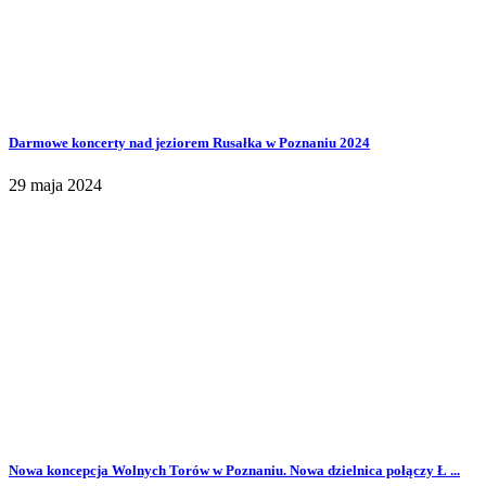
Darmowe koncerty nad jeziorem Rusałka w Poznaniu 2024
29 maja 2024
Nowa koncepcja Wolnych Torów w Poznaniu. Nowa dzielnica połączy Ł ...