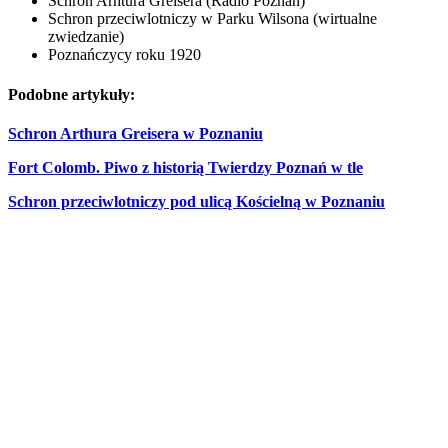
Schron Arhtura Greisera (Radio Poznań)
Schron przeciwlotniczy w Parku Wilsona (wirtualne
zwiedzanie)
Poznańczycy roku 1920
Podobne artykuły:
Schron Arthura Greisera w Poznaniu
Fort Colomb. Piwo z historią Twierdzy Poznań w tle
Schron przeciwlotniczy pod ulicą Kościelną w Poznaniu