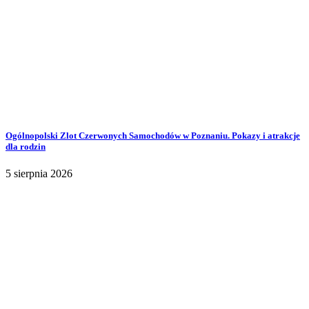
Ogólnopolski Zlot Czerwonych Samochodów w Poznaniu. Pokazy i atrakcje
dla rodzin
5 sierpnia 2026