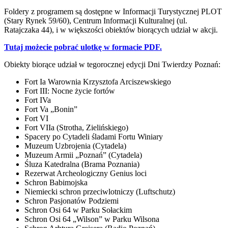
Foldery z programem są dostępne w Informacji Turystycznej PLOT
(Stary Rynek 59/60), Centrum Informacji Kulturalnej (ul.
Ratajczaka 44), i w większości obiektów biorących udział w akcji.
Tutaj możecie pobrać ulotkę w formacie PDF.
Obiekty biorące udział w tegorocznej edycji Dni Twierdzy Poznań:
Fort Ia Warownia Krzysztofa Arciszewskiego
Fort III: Nocne życie fortów
Fort IVa
Fort Va „Bonin”
Fort VI
Fort VIIa (Strotha, Zielińskiego)
Spacery po Cytadeli śladami Fortu Winiary
Muzeum Uzbrojenia (Cytadela)
Muzeum Armii „Poznań” (Cytadela)
Śluza Katedralna (Brama Poznania)
Rezerwat Archeologiczny Genius loci
Schron Babimojska
Niemiecki schron przeciwlotniczy (Luftschutz)
Schron Pasjonatów Podziemi
Schron Osi 64 w Parku Sołackim
Schron Osi 64 „Wilson” w Parku Wilsona