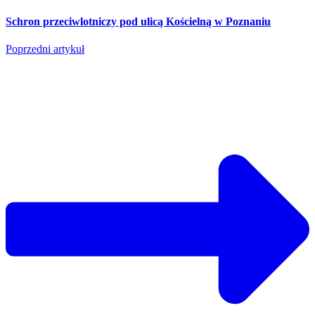
Schron przeciwlotniczy pod ulicą Kościelną w Poznaniu
Poprzedni artykuł