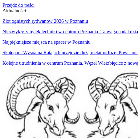
Przejdź do treści
Aktualności
Zlot ognistych rydwanów 2026 w Poznaniu
Niezwykły zabytek techniki w centrum Poznania. Ta waga nadal dzia
Najpiękniejsze miejsca na spacer w Poznaniu
Skatepark Wyspa na Ratajach przejdzie dużą metamorfozę. Powstani
Kolejne utrudnienia w centrum Poznania. Węzeł Wierzbięcice z nową