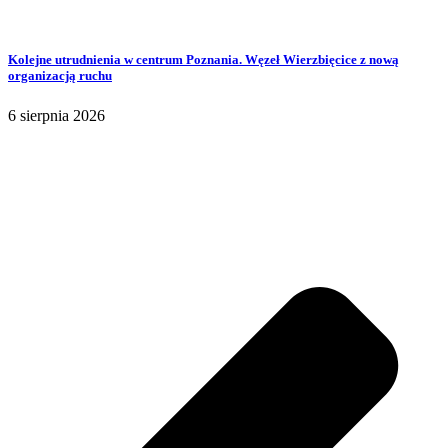
Kolejne utrudnienia w centrum Poznania. Węzeł Wierzbięcice z nową
organizacją ruchu
6 sierpnia 2026