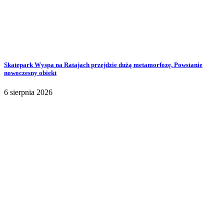
Skatepark Wyspa na Ratajach przejdzie dużą metamorfozę. Powstanie
nowoczesny obiekt
6 sierpnia 2026