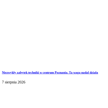
Niezwykły zabytek techniki w centrum Poznania. Ta waga nadal działa
7 sierpnia 2026