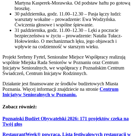
Martyna Kasperek-Morawska. Od podstaw haftu po gotową
broszkę.
30 października, godz. 11.00–12.30 – Pasja łączy ludzi:
warsztaty wokalne – prowadzenie: Ewa Wodzyńska.
Ćwiczenia głosowe i wspólne śpiewanie.
31 października, godz. 11.00–12.30 – Lęki a poczucie
bezpieczeństwa w życiu – prowadzenie: Natalia Tułacz-
Hołowienko. O mechanizmach lęku, jego objawach i
wpływie na codzienność w starszym wieku.
Projekt Srebrny Fyrtel, Senioralne Miejsce Współpracy realizują
wspólnie Miejska Rada Seniorów w Poznaniu oraz Centrum
Inicjatyw Senioralnych, we współpracy z Poznańskim Centrum
Świadczeń, Centrum Inicjatyw Rodzinnych.
Działanie jest finansowane ze środków budżetowych Miasta
Poznania. Więcej informacji znajdziecie na stronie
Centrum
Inicjatyw Senioralnych w Poznaniu.
Zobacz również:
Poznański Budżet Obywatelski 2026: 171 projektów czeka na
Twój głos
RestaurantWeek® powraca. Lista festiwalowych restauracji w