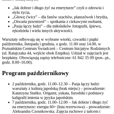
„Jak dobrze i długo żyć na emeryturze” czyli o zdrowiu i
stylu życia,
„Głowę ćwicz” – dla fanów szachów, planszówek i brydża,
„Otwarta przestrzeń” – spotkania z ciekawymi osobami,
„Pasja łączy ludzi” – dla miłośników fotografii, śpiewu,
rękodzieła i wielu innych aktywności.
Warsztaty odbywają się w wybrane wtorki, czwartki i piątki
października, listopada i grudnia, o godz. 11.00 oraz 14.00, w
Poznańskim Centrum Świadczeń – Centrum Inicjatyw Rodzinnych
(ul. Ratajczaka 44, wejście obok Empiku). Udział w zajęciach jest
bezpłatny. Obowiązują zapisy telefoniczne: 61 842 35 09 (pon.–pt.,
godz. 8.00–16.00).
Program październikowy
2 października, godz. 11.00–12.30 – Pasja łączy ludzi:
warsztaty z kulturą japońską (brak miejsc) – prowadzenie:
Katarzyna Stańko. Origami, yukata, furoshiki i podstawy
kaligrafii imienia w języku japońskim.
7 października, godz. 11.00–12.00 – Jak dobrze i długo żyć
na emeryturze: energia 60+ (lista rezerwowa) – prowadzenie:
Aleksandra Czosnkowska. Zajęcia ruchowe z tańcem i