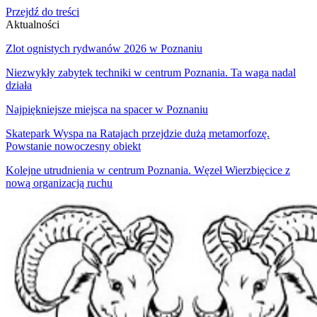
Przejdź do treści
Aktualności
Zlot ognistych rydwanów 2026 w Poznaniu
Niezwykły zabytek techniki w centrum Poznania. Ta waga nadal
działa
Najpiękniejsze miejsca na spacer w Poznaniu
Skatepark Wyspa na Ratajach przejdzie dużą metamorfozę.
Powstanie nowoczesny obiekt
Kolejne utrudnienia w centrum Poznania. Węzeł Wierzbięcice z
nową organizacją ruchu