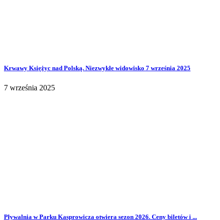
Krwawy Księżyc nad Polską. Niezwykłe widowisko 7 września 2025
7 września 2025
Pływalnia w Parku Kasprowicza otwiera sezon 2026. Ceny biletów i ...