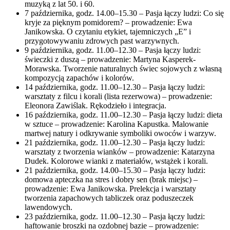
muzyką z lat 50. i 60.
7 października, godz. 14.00–15.30 – Pasja łączy ludzi: Co się
kryje za pięknym pomidorem? – prowadzenie: Ewa
Janikowska. O czytaniu etykiet, tajemniczych „E” i
przygotowywaniu zdrowych past warzywnych.
9 października, godz. 11.00–12.30 – Pasja łączy ludzi:
świeczki z duszą – prowadzenie: Martyna Kasperek-
Morawska. Tworzenie naturalnych świec sojowych z własną
kompozycją zapachów i kolorów.
14 października, godz. 11.00–12.30 – Pasja łączy ludzi:
warsztaty z filcu i korali (lista rezerwowa) – prowadzenie:
Eleonora Zawiślak. Rękodzieło i integracja.
16 października, godz. 11.00–12.30 – Pasja łączy ludzi: dieta
w sztuce – prowadzenie: Karolina Kapustka. Malowanie
martwej natury i odkrywanie symboliki owoców i warzyw.
21 października, godz. 11.00–12.30 – Pasja łączy ludzi:
warsztaty z tworzenia wianków – prowadzenie: Katarzyna
Dudek. Kolorowe wianki z materiałów, wstążek i korali.
21 października, godz. 14.00–15.30 – Pasja łączy ludzi:
domowa apteczka na stres i dobry sen (brak miejsc) –
prowadzenie: Ewa Janikowska. Prelekcja i warsztaty
tworzenia zapachowych tabliczek oraz poduszeczek
lawendowych.
23 października, godz. 11.00–12.30 – Pasja łączy ludzi:
haftowanie broszki na ozdobnej bazie – prowadzenie: