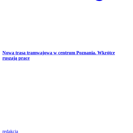
Nowa trasa tramwajowa w centrum Poznania. Wkrótce
ruszają prace
redakcja