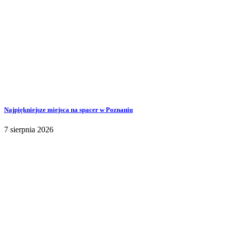
Najpiękniejsze miejsca na spacer w Poznaniu
7 sierpnia 2026