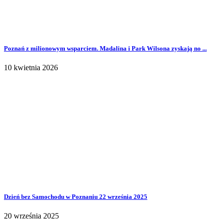
Poznań z milionowym wsparciem. Madalina i Park Wilsona zyskają no ...
10 kwietnia 2026
Dzień bez Samochodu w Poznaniu 22 września 2025
20 września 2025