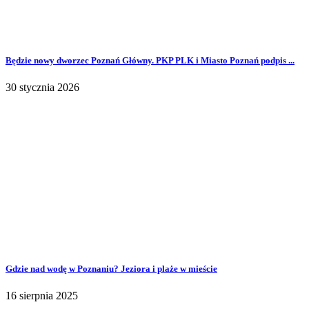
Będzie nowy dworzec Poznań Główny. PKP PLK i Miasto Poznań podpis ...
30 stycznia 2026
Gdzie nad wodę w Poznaniu? Jeziora i plaże w mieście
16 sierpnia 2025