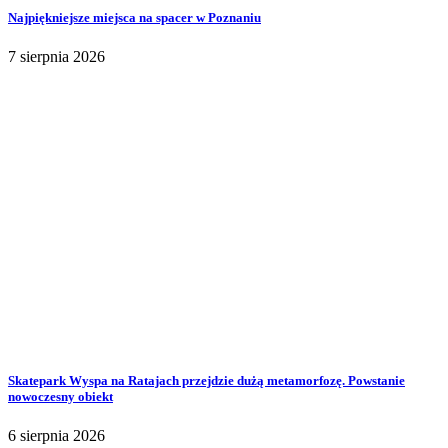
Najpiękniejsze miejsca na spacer w Poznaniu
7 sierpnia 2026
Skatepark Wyspa na Ratajach przejdzie dużą metamorfozę. Powstanie
nowoczesny obiekt
6 sierpnia 2026