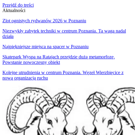
Przejdź do treści
Aktualności
Zlot ognistych rydwanów 2026 w Poznaniu
Niezwykły zabytek techniki w centrum Poznania. Ta waga nadal
działa
Najpiękniejsze miejsca na spacer w Poznaniu
Skatepark Wyspa na Ratajach przejdzie dużą metamorfozę.
Powstanie nowoczesny obiekt
Kolejne utrudnienia w centrum Poznania. Węzeł Wierzbięcice z
nową organizacją ruchu