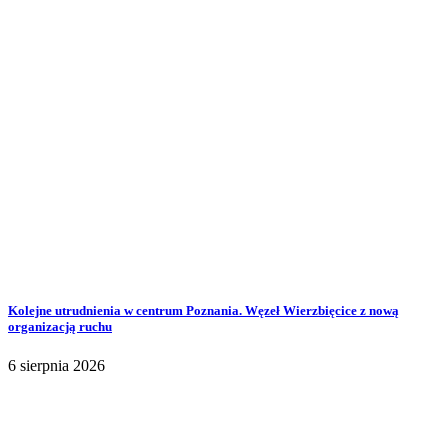
Kolejne utrudnienia w centrum Poznania. Węzeł Wierzbięcice z nową
organizacją ruchu
6 sierpnia 2026