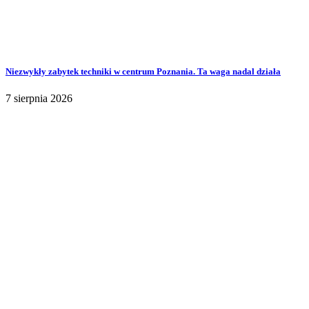
Niezwykły zabytek techniki w centrum Poznania. Ta waga nadal działa
7 sierpnia 2026