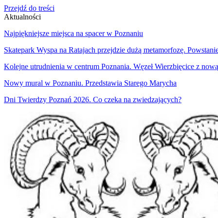
Przejdź do treści
Aktualności
Najpiękniejsze miejsca na spacer w Poznaniu
Skatepark Wyspa na Ratajach przejdzie dużą metamorfozę. Powstani
Kolejne utrudnienia w centrum Poznania. Węzeł Wierzbięcice z nową
Nowy mural w Poznaniu. Przedstawia Starego Marycha
Dni Twierdzy Poznań 2026. Co czeka na zwiedzających?