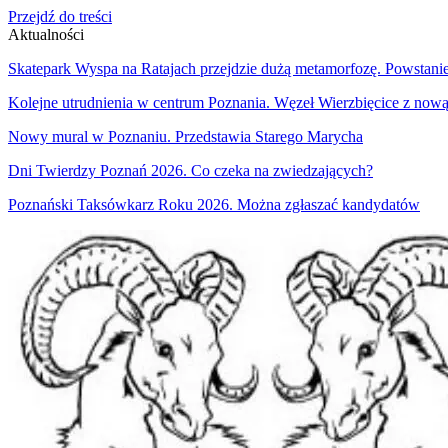
Przejdź do treści
Aktualności
Skatepark Wyspa na Ratajach przejdzie dużą metamorfozę. Powstani
Kolejne utrudnienia w centrum Poznania. Węzeł Wierzbięcice z nową
Nowy mural w Poznaniu. Przedstawia Starego Marycha
Dni Twierdzy Poznań 2026. Co czeka na zwiedzających?
Poznański Taksówkarz Roku 2026. Można zgłaszać kandydatów