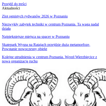
Przejdź do treści
Aktualności
Zlot ognistych rydwanów 2026 w Poznaniu
Niezwykły zabytek techniki w centrum Poznania. Ta waga nadal
działa
Najpiękniejsze miejsca na spacer w Poznaniu
Skatepark Wyspa na Ratajach przejdzie dużą metamorfozę.
Powstanie nowoczesny obiekt
Kolejne utrudnienia w centrum Poznania. Węzeł Wierzbięcice z
nową organizacją ruchu