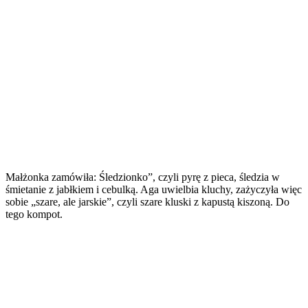
Małżonka zamówiła: Śledzionko”, czyli pyrę z pieca, śledzia w
śmietanie z jabłkiem i cebulką. Aga uwielbia kluchy, zażyczyła więc
sobie „szare, ale jarskie”, czyli szare kluski z kapustą kiszoną. Do
tego kompot.