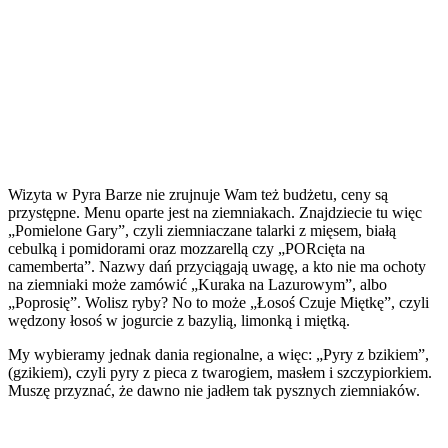
Wizyta w Pyra Barze nie zrujnuje Wam też budżetu, ceny są
przystępne. Menu oparte jest na ziemniakach. Znajdziecie tu więc
„Pomielone Gary”, czyli ziemniaczane talarki z mięsem, białą
cebulką i pomidorami oraz mozzarellą czy „PORcięta na
camemberta”. Nazwy dań przyciągają uwagę, a kto nie ma ochoty
na ziemniaki może zamówić „Kuraka na Lazurowym”, albo
„Poprosię”. Wolisz ryby? No to może „Łosoś Czuje Miętkę”, czyli
wędzony łosoś w jogurcie z bazylią, limonką i miętką.
My wybieramy jednak dania regionalne, a więc: „Pyry z bzikiem”,
(gzikiem), czyli pyry z pieca z twarogiem, masłem i szczypiorkiem.
Muszę przyznać, że dawno nie jadłem tak pysznych ziemniaków.