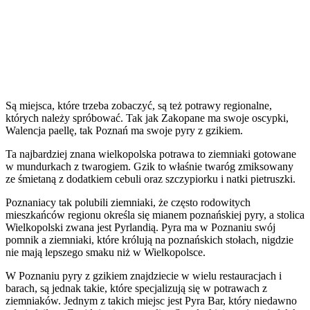
Są miejsca, które trzeba zobaczyć, są też potrawy regionalne,
których należy spróbować. Tak jak Zakopane ma swoje oscypki,
Walencja paellę, tak Poznań ma swoje pyry z gzikiem.
Ta najbardziej znana wielkopolska potrawa to ziemniaki gotowane
w mundurkach z twarogiem. Gzik to właśnie twaróg zmiksowany
ze śmietaną z dodatkiem cebuli oraz szczypiorku i natki pietruszki.
Poznaniacy tak polubili ziemniaki, że często rodowitych
mieszkańców regionu określa się mianem poznańskiej pyry, a stolica
Wielkopolski zwana jest Pyrlandią. Pyra ma w Poznaniu swój
pomnik a ziemniaki, które królują na poznańskich stołach, nigdzie
nie mają lepszego smaku niż w Wielkopolsce.
W Poznaniu pyry z gzikiem znajdziecie w wielu restauracjach i
barach, są jednak takie, które specjalizują się w potrawach z
ziemniaków. Jednym z takich miejsc jest Pyra Bar, który niedawno