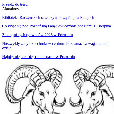
Przejdź do treści
Aktualności
Biblioteka Raczyńskich otworzyła nową filię na Ratajach
Co kryje się pod Poznańską Farą? Zwiedzanie podziemi 15 sierpnia
Zlot ognistych rydwanów 2026 w Poznaniu
Niezwykły zabytek techniki w centrum Poznania. Ta waga nadal
działa
Najpiękniejsze miejsca na spacer w Poznaniu