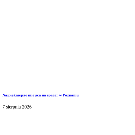
Najpiękniejsze miejsca na spacer w Poznaniu
7 sierpnia 2026