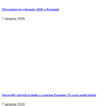
Zlot ognistych rydwanów 2026 w Poznaniu
7 sierpnia 2026
Niezwykły zabytek techniki w centrum Poznania. Ta waga nadal działa
7 sierpnia 2026