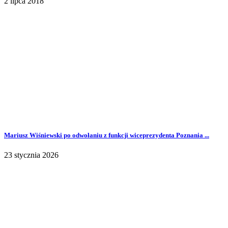
2 lipca 2018
Mariusz Wiśniewski po odwołaniu z funkcji wiceprezydenta Poznania ...
23 stycznia 2026