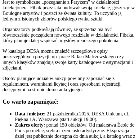
Jest to symboliczne „pożegnanie z Paryżem” w działalności
kolekcjonera. Fibak przez lata budował swoją kolekcję, goszcząc w
Boulogne artystów i postaci ze świata kultury. To uczyniło ją
jednym z istotnych zbiorów polskiego rynku sztuki.
Organizatorzy podkreślają również, że sprzedaż ma być
równocześnie początkiem nowego rozdziału w działalności Fibaka,
który planuje dalej wspierać artystów młodszego pokolenia.
W katalogu DESA można znaleźć szczegółowe opisy
poszczególnych pozycji, np. prace Rafała Malczewskiego czy
innych klasyków znajdują swoje karty katalogowe z estymacjami i
zdjęciami.
Osoby planujące udział w aukcji powinny zapoznać się z
regulaminem, warunkami licytacji oraz sposobami rejestracji
dostępnymi na stronie domu aukcyjnego.
Co warto zapamiętać:
Data i miejsce:
21 października 2025, DESA Unicum, ul.
Piękna 1A, Warszawa (start aukcji 19:00).
Zakres oferty:
ponad 150 obiektów. Od malarstwa École de
Paris po meble, srebra i rzemiosło artystyczne. Ekspozycja
dzieł jest publicznie dostępna do dnia aukcji, a katalog wraz z