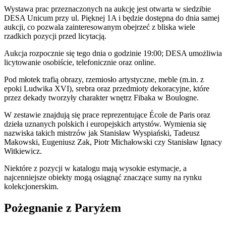
Wystawa prac przeznaczonych na aukcję jest otwarta w siedzibie
DESA Unicum przy ul. Pięknej 1A i będzie dostępna do dnia samej
aukcji, co pozwala zainteresowanym obejrzeć z bliska wiele
rzadkich pozycji przed licytacją.
Aukcja rozpocznie się tego dnia o godzinie 19:00; DESA umożliwia
licytowanie osobiście, telefonicznie oraz online.
Pod młotek trafią obrazy, rzemiosło artystyczne, meble (m.in. z
epoki Ludwika XVI), srebra oraz przedmioty dekoracyjne, które
przez dekady tworzyły charakter wnętrz Fibaka w Boulogne.
W zestawie znajdują się prace reprezentujące École de Paris oraz
dzieła uznanych polskich i europejskich artystów. Wymienia się
nazwiska takich mistrzów jak Stanisław Wyspiański, Tadeusz
Makowski, Eugeniusz Zak, Piotr Michałowski czy Stanisław Ignacy
Witkiewicz.
Niektóre z pozycji w katalogu mają wysokie estymacje, a
najcenniejsze obiekty mogą osiągnąć znaczące sumy na rynku
kolekcjonerskim.
Pożegnanie z Paryżem