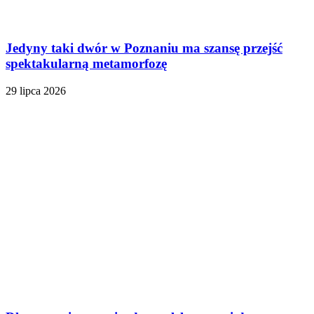
Jedyny taki dwór w Poznaniu ma szansę przejść
spektakularną metamorfozę
29 lipca 2026