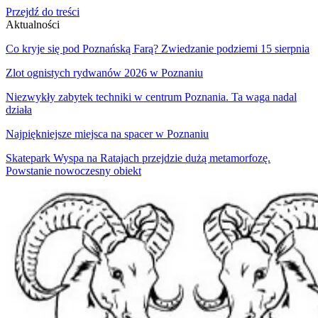
Przejdź do treści
Aktualności
Co kryje się pod Poznańską Farą? Zwiedzanie podziemi 15 sierpnia
Zlot ognistych rydwanów 2026 w Poznaniu
Niezwykły zabytek techniki w centrum Poznania. Ta waga nadal
działa
Najpiękniejsze miejsca na spacer w Poznaniu
Skatepark Wyspa na Ratajach przejdzie dużą metamorfozę.
Powstanie nowoczesny obiekt